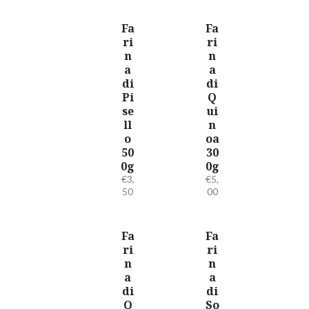
Fa
Fa
ri
ri
n
n
a
a
di
di
Pi
Q
se
ui
ll
n
o
oa
50
30
0g
0g
€
3,
€
5,
50
00
Fa
Fa
ri
ri
n
n
a
a
di
di
Q
So