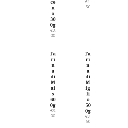
ce
€
4,
50
n
o
30
0g
€
3,
00
Fa
Fa
ri
ri
n
n
a
a
di
di
M
M
ai
ig
s
li
60
o
0g
50
0g
€
3,
00
€
3,
50