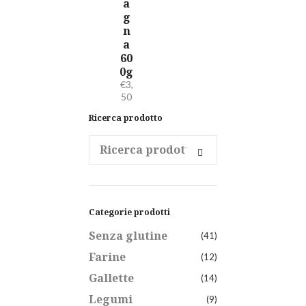
a
g
n
a
60
0g
€
3,
50
Ricerca prodotto
Search
for:
Categorie prodotti
Senza glutine
(41)
Farine
(12)
Gallette
(14)
Legumi
(9)