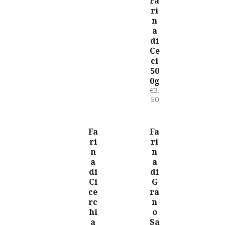
Fa
ri
n
a
di
Ce
ci
50
0g
€
3,
50
Fa
Fa
ri
ri
n
n
a
a
di
di
Ci
G
ce
ra
rc
n
hi
o
a
Sa