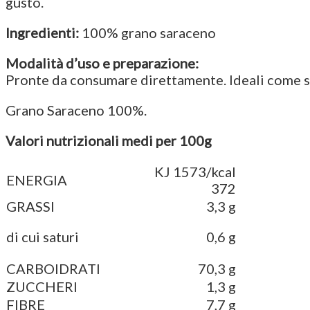
gusto.
Ingredienti:
100% grano saraceno
Modalità d’uso e preparazione:
Pronte da consumare direttamente. Ideali come 
Grano Saraceno 100%.
Valori nutrizionali medi per 100g
KJ 1573/kcal
ENERGIA
372
GRASSI
3,3 g
di cui saturi
0,6 g
CARBOIDRATI
70,3 g
ZUCCHERI
1,3 g
FIBRE
7,7 g