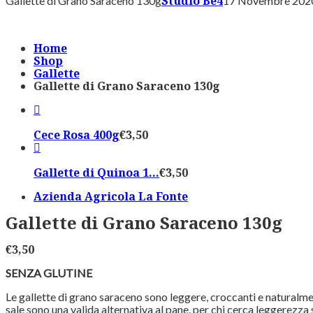
Studio Be4
Gallette di Grano Saraceno 130g
17 Novembre 202
Home
Shop
Gallette
Gallette di Grano Saraceno 130g
Cece Rosa 400g
€
3,50
Gallette di Quinoa 1...
€
3,50
Azienda Agricola La Fonte
Gallette di Grano Saraceno 130g
€
3,50
SENZA GLUTINE
Le gallette di grano saraceno sono leggere, croccanti e naturalmen
sale sono una valida alternativa al pane, per chi cerca leggerezza 