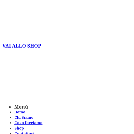
SHOP ONLINE
Shop dedicato alle aziende del settore.
VAI ALLO SHOP
Menù
Home
Chi Siamo
Cosa facciamo
Shop
Contattaci