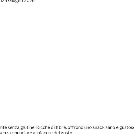
0
25 Giugno 2026
te senza glutine. Ricche di fibre, offrono uno snack sano e gustoso,
senza rinunciare al piacere del gusto.