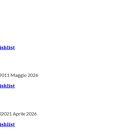
shlist
20
11 Maggio 2026
shlist
020
21 Aprile 2026
shlist