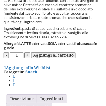
La
Barretta di cioccolato fondente con olio extravergine di
oliva
unisce l’intensità del cacao al carattere aromatico
dell’olio extravergine di oliva. Il risultato è un cioccolato
fondente dal gusto equilibrato e avvolgente, con una
consistenza morbida e note aromatiche che esaltano la
qualità degli ingredienti.
Ingredienti:
pasta di cacao, zucchero, burro di cacao.
Emulsionante: lectina di soia, estratto di vaniglia, olio
extravergine di oliva (10%). Cacao 72%.
Allergeni:LATTE e
derivati
, SOIA e
derivati
, frutta secca in
guscio
Barretta
Aggiungi al carrello
di
cioccolato
fondente
Aggiungi alla Wishlist
con
Categoria:
Snack
olio
EVO
100g
quantità
Descrizione
Ingredienti