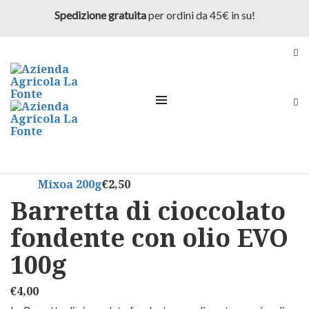
Azienda
Barretta di cioccolato fondente con olio EVO 100g
Spedizione gratuita
per ordini da 45€ in su!
La Fonte
12 Gennaio 2022
12 Marzo 2026
Home
Shop
Snack
Barretta di cioccolato fondente con olio EVO
100g
Olio di Semi di Card...
€
9,00
Mixoa 200g
€
2,50
Barretta di cioccolato
fondente con olio EVO
100g
€
4,00