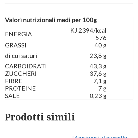
Valori nutrizionali medi per 100g
KJ 2394/kcal
ENERGIA
576
GRASSI
40 g
di cui saturi
23,8 g
CARBOIDRATI
43,3 g
ZUCCHERI
37,6 g
FIBRE
7,1 g
PROTEINE
7 g
SALE
0,23 g
Prodotti simili
Aggiungi al carrello