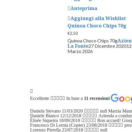
Anteprima
Aggiungi alla Wishlist
Quinoa Choco Chips 70g
€
2,50
Azie
Quinoa Choco Chips 70g
La Fonte
27 Dicembre 2020
12
Marzo 2026
Eccellente
In base a
11 recensioni
Daniela Stevano
11/03/2020
null
Marzia Maur
Daniele Bianco
12/12/2018
Azienda a conduzio
Élisée Siqueira
18/09/2018
Bon accueil!
Giorg
Francesco Di Lernia (Copier)
23/08/2018
prod
Lorenzo Pierella
23/07/2018
null