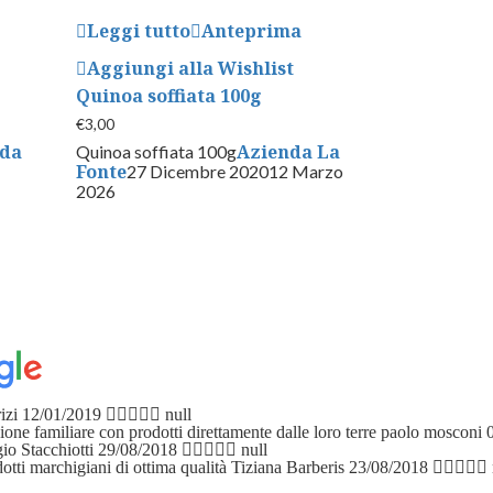
Leggi tutto
Anteprima
Aggiungi alla Wishlist
Quinoa soffiata 100g
€
3,00
nda
Azienda La
Quinoa soffiata 100g
Fonte
27 Dicembre 2020
12 Marzo
2026
izi
12/01/2019
null
ne familiare con prodotti direttamente dalle loro terre
paolo mosconi
io Stacchiotti
29/08/2018
null
otti marchigiani di ottima qualità
Tiziana Barberis
23/08/2018