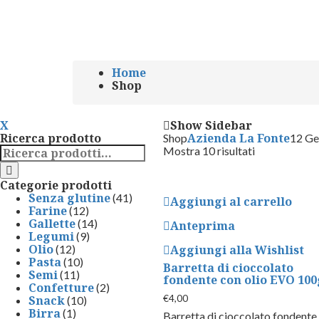
SHOP
Home
Shop
X
Show Sidebar
Ricerca prodotto
Azienda La Fonte
Shop
12 Ge
Search
Mostra 10 risultati
for:
Categorie prodotti
Senza glutine
(41)
Aggiungi al carrello
Farine
(12)
Gallette
(14)
Anteprima
Legumi
(9)
Olio
(12)
Aggiungi alla Wishlist
Pasta
(10)
Barretta di cioccolato
Semi
(11)
fondente con olio EVO 100
Confetture
(2)
€
4,00
Snack
(10)
Birra
(1)
Barretta di cioccolato fondente