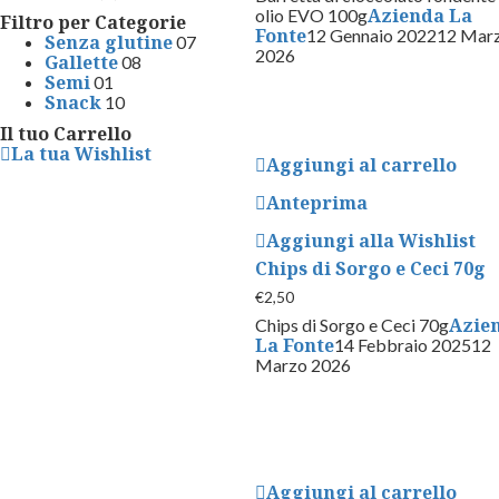
Azienda La
olio EVO 100g
Filtro per Categorie
Fonte
12 Gennaio 2022
12 Mar
Senza glutine
07
2026
Gallette
08
Semi
01
Snack
10
Il tuo Carrello
La tua Wishlist
Aggiungi al carrello
Anteprima
Aggiungi alla Wishlist
Chips di Sorgo e Ceci 70g
€
2,50
Azie
Chips di Sorgo e Ceci 70g
La Fonte
14 Febbraio 2025
12
Marzo 2026
Aggiungi al carrello