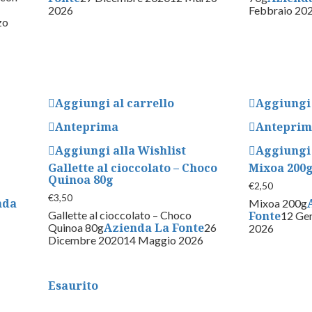
2026
Febbraio 20
zo
Aggiungi al carrello
Aggiungi 
Anteprima
Antepri
Aggiungi alla Wishlist
Aggiungi 
Gallette al cioccolato – Choco
Mixoa 200
Quinoa 80g
€
2,50
€
3,50
nda
Mixoa 200g
Gallette al cioccolato – Choco
Fonte
12 Ge
Azienda La Fonte
Quinoa 80g
26
2026
Dicembre 2020
14 Maggio 2026
Esaurito