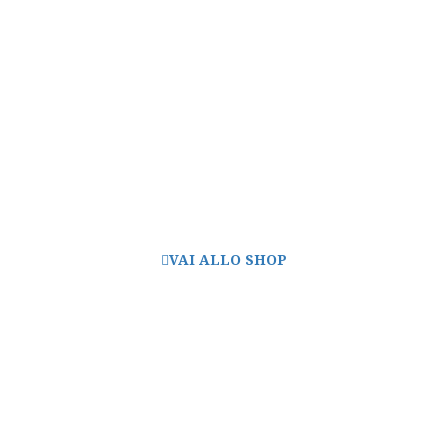
SHOP ONLINE
Shop dedicato alle aziende del settore.
VAI ALLO SHOP