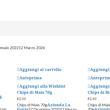
nnaio 2022
12 Marzo 2026
Aggiungi al carrello
Aggiungi 
Anteprima
Antepri
Aggiungi alla Wishlist
Aggiungi 
Chips di Mais 70g
Chips di Ma
g
€
2,50
€
2,50
Azienda La
Chips di Mais 70g
Chips di Mais
 con
Fonte
Azienda
27 Dicembre 2020
12 Marzo
70g